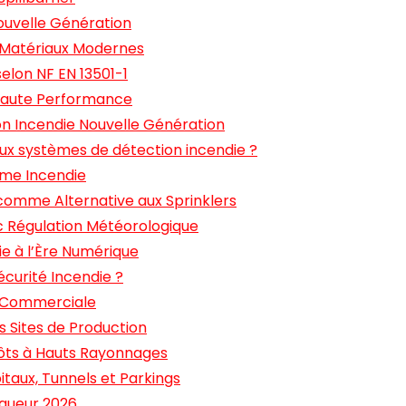
ouvelle Génération
 Matériaux Modernes
elon NF EN 13501-1
aute Performance
n Incendie Nouvelle Génération
ux systèmes de détection incendie ?
rme Incendie
 comme Alternative aux Sprinklers
c Régulation Météorologique
ie à l’Ère Numérique
écurité Incendie ?
et Commerciale
s Sites de Production
pôts à Hauts Rayonnages
itaux, Tunnels et Parkings
gueur 2026