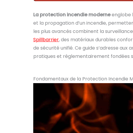
La protection incendie moderne
englobe l
et la propagation d’un incendie, permettent
les plus avancés combinent la surveillance
Spillbarrier
, des matériaux durables conf
de sécurité unifié. Ce guide s’adresse aux
pratiques et réglementairement fondées su
Fondamentaux de la Protection Incendie 