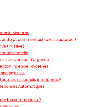
ncendie Moderne
ncendie et comment est-elle structurée ?
ive (Passive)
ction Incendie
e et Intervention d’Urgence
ection Incendie Modernes
chnologies IoT
cteurs d’incendie intelligents ?
 Réponses Automatiques
upe-feu automatique ?
illbarrier