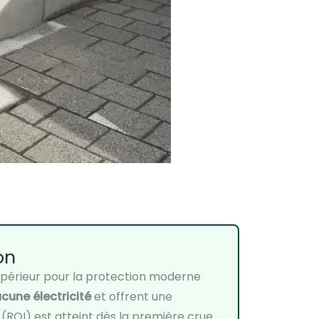
on
upérieur pour la protection moderne
cune électricité
et offrent une
nt (ROI) est atteint dès la première crue