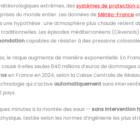
 météorologiques extrêmes, des
systèmes de protection c
reprises du monde entier. Les données de
Météo-France
et
 plus une hypothèse : une atmosphère plus chaude retient
es traditionnelles. Les épisodes méditerranéens (Cévenols
inondation
capables de résister à des pressions colossale
, le risque augmente de manière exponentielle. En Fran
 causé à elles seules 640 millions d’euros de dommages 
ros
en France en 2024, selon la Caisse Centrale de Réassur
echnologie qui s’active
automatiquement
sans interventi
2 pays.
lques minutes à la montée des eaux —
sans intervention h
physique, testée selon les normes d’ingénierie les plus str