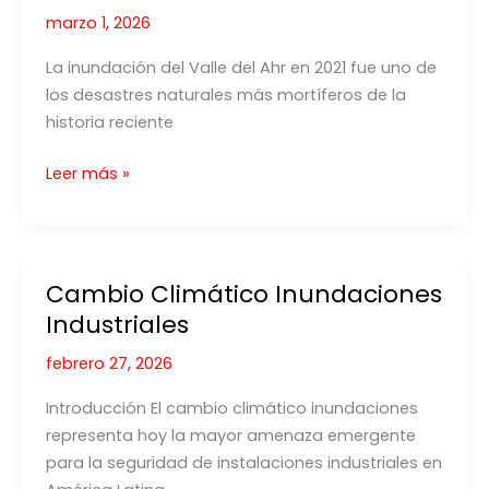
marzo 1, 2026
La inundación del Valle del Ahr en 2021 fue uno de
los desastres naturales más mortíferos de la
historia reciente
Inundación
Leer más »
del
Valle
del
Ahr
Cambio Climático Inundaciones
2021:
Industriales
Lecciones
para
febrero 27, 2026
la
Introducción El cambio climático inundaciones
Protección
representa hoy la mayor amenaza emergente
Automática
para la seguridad de instalaciones industriales en
contra