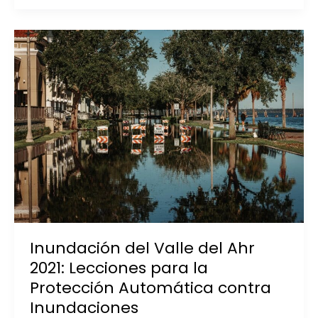
Incendio
en
la
Industria
Química:
Riesgos
y
Soluciones
Prácticas
Inundación del Valle del Ahr
2021: Lecciones para la
Protección Automática contra
Inundaciones