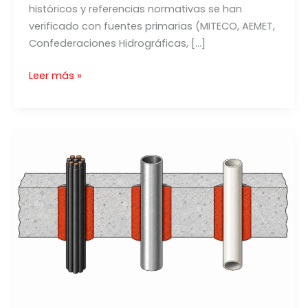
históricos y referencias normativas se han
verificado con fuentes primarias (MITECO, AEMET,
Confederaciones Hidrográficas, […]
Cómo
Leer más »
se
Forma
una
Inundación:
Causas,
Tipos
y
Protección