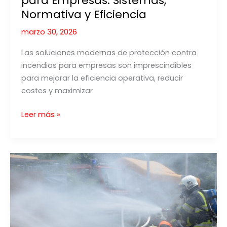
para Empresas: Sistemas,
Normativa y Eficiencia
marzo 30, 2026
Las soluciones modernas de protección contra
incendios para empresas son imprescindibles
para mejorar la eficiencia operativa, reducir
costes y maximizar
Protección
Leer más »
Contra
Incendios
para
Empresas:
Sistemas,
Normativa
y
Eficiencia