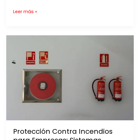
Protección
Leer más »
contra
Incendios
Moderna:
Barreras
Cortafuegos
Modernas
y
Soluciones
de
Seguridad
Protección Contra Incendios