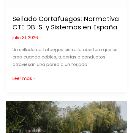
Sellado Cortafuegos: Normativa
CTE DB-SI y Sistemas en España
julio 31, 2026
Un sellado cortafuegos cierra la abertura que se
crea cuando cables, tuberías o conductos
atraviesan una pared o un forjado
Sellado
Leer más »
Cortafuegos:
Normativa
CTE
DB-
SI
y
Sistemas