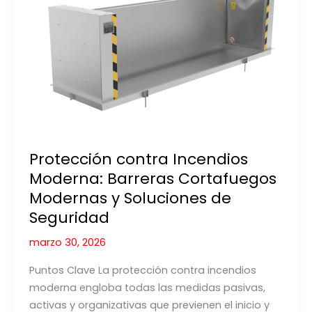
de
ingeniería
alemana
para
la
barrera
de
retención
automática
Protección contra Incendios
de
Moderna: Barreras Cortafuegos
líquidos
Modernas y Soluciones de
Seguridad
marzo 30, 2026
Puntos Clave La protección contra incendios
moderna engloba todas las medidas pasivas,
activas y organizativas que previenen el inicio y