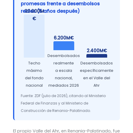
promesas frente a desembolsos
reales (5 años después)
30.000M
€
6.200M€
2.400M€
Desembolsados
Techo
realmente
Desembolsados
máximo
a escala
específicamente
del fondo
nacional,
en el Valle del
nacional
mediados 2026
Ahr
Fuente: ZDF (julio de 2026), citando al Ministerio
Federal de Finanzas y al Ministerio de
Construcción de Renania-Palatinado.
El propio Valle del Ahr, en Renania-Palatinado, fue